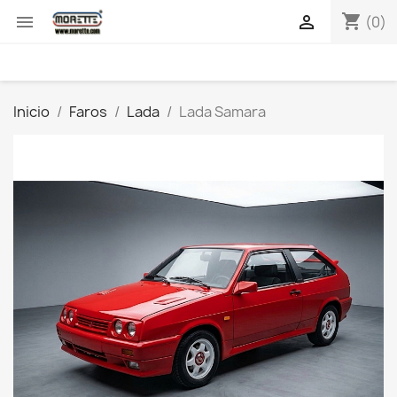
shopping_cart


(0)
Inicio
Faros
Lada
Lada Samara