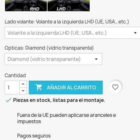
Lado volante: Volante a la izquierda LHD (UE, USA., etc.)
Opticas: Diamond (vidrio transparente)
Cantidad

favorite_border
AÑADIR AL CARRITO

Piezas en stock, listas para el montaje.
Fuera de la UE pueden aplicarse aranceles e
impuestos
Pagos seguros