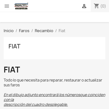
shopping_cart


(0)
Inicio
Faros
Recambio
Fiat
FIAT
FIAT
Todo lo que necesita para reparar, restaurar o actualizar
sus faros
En el dibujo adjunto encontrará los númerosque coinciden
con la
descripción del cuadro desplegable.