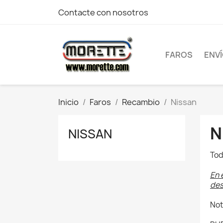
Contacte con nosotros
FAROS
ENV
Inicio
Faros
Recambio
Nissan
N
NISSAN
Tod
En 
des
Not