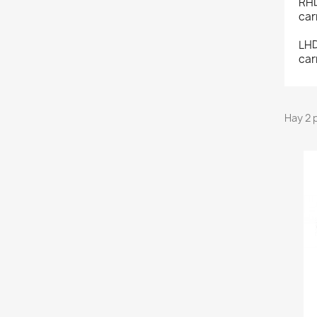
RHD
car
LHD
car
Hay 2 