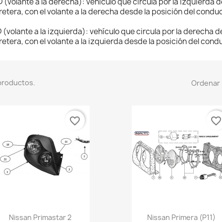
 (volante a la derecha): vehículo que circula por la izquierda d
retera, con el volante a la derecha desde la posición del conduc
 (volante a la izquierda): vehículo que circula por la derecha de
retera, con el volante a la izquierda desde la posición del cond
productos.
Ordenar 
favorite_border
favorite_borde
Vista rápida
Vista rápida


Nissan Primastar 2
Nissan Primera (P11)