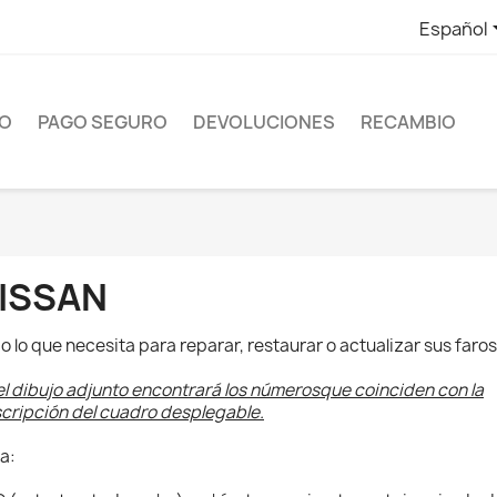
Español
ÍO
PAGO SEGURO
DEVOLUCIONES
RECAMBIO
ISSAN
o lo que necesita para reparar, restaurar o actualizar sus faros
el dibujo adjunto encontrará los númerosque coinciden con la
cripción del cuadro desplegable.
a: