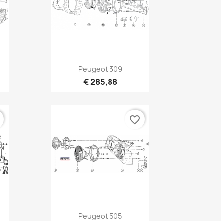
Vista rápida

5
Peugeot 309
€ 285,88
r
favorite_border
Vista rápida

Peugeot 505