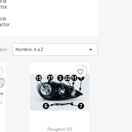
e la
tor.
 la
uctor.

por:
Nombre, A a Z
r
favorite_border
Vista rápida

Peugeot 107