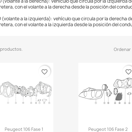
 (volante a la derecha): vehículo que circula por la izquierda d
retera, con el volante a la derecha desde la posición del conduc
 (volante a la izquierda): vehículo que circula por la derecha de
retera, con el volante a la izquierda desde la posición del cond
 productos.
Ordenar 
favorite_border
favorite_borde
Vista rápida
Vista rápida


Peugeot 106 Fase 1
Peugeot 106 Fase 2