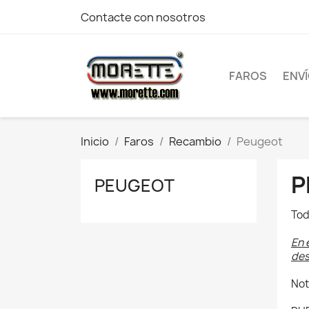
Contacte con nosotros
FAROS
ENV
Inicio
Faros
Recambio
Peugeot
P
PEUGEOT
Tod
En 
des
Not