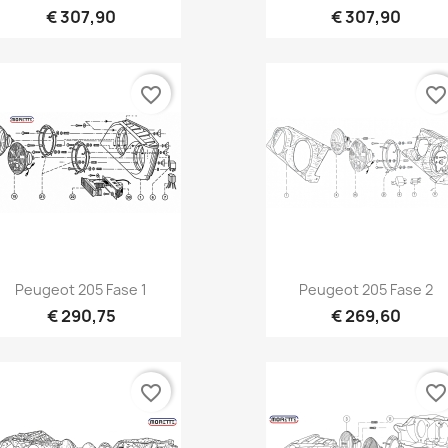
€ 307,90
€ 307,90
favorite_border
favorite_borde
Vista rápida
Vista rápida


Peugeot 205 Fase 1
Peugeot 205 Fase 2
€ 290,75
€ 269,60
favorite_border
favorite_borde