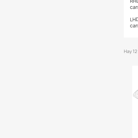
RHD
car
LHD
car
Hay 12