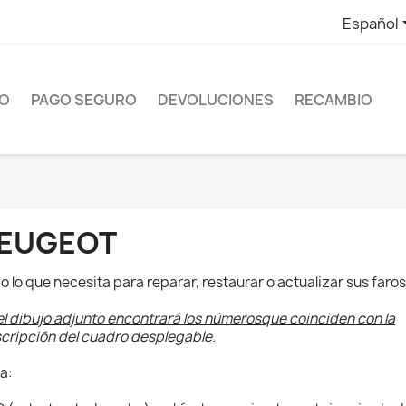
Español
ÍO
PAGO SEGURO
DEVOLUCIONES
RECAMBIO
EUGEOT
o lo que necesita para reparar, restaurar o actualizar sus faros
el dibujo adjunto encontrará los númerosque coinciden con la
cripción del cuadro desplegable.
a: