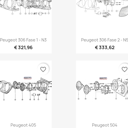
Vista rápida
Vista rápida


Peugeot 306 Fase 1 - N3
Peugeot 306 Fase 2 - N
€ 321,96
€ 333,62
favorite_border
favorite_borde
Vista rápida
Vista rápida


Peugeot 405
Peugeot 504