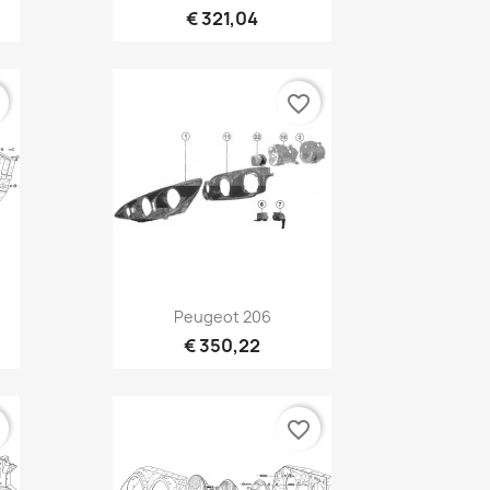
€ 321,04
r
favorite_border
Vista rápida

Peugeot 206
€ 350,22
r
favorite_border