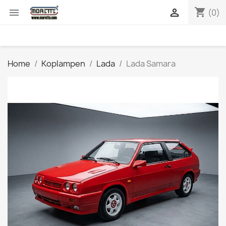
shopping_cart


(0)
Home
Koplampen
Lada
Lada Samara