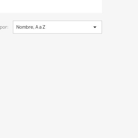

por:
Nombre, A a Z