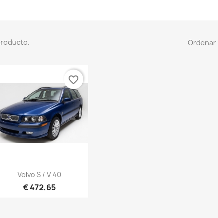
producto.
Ordenar 
favorite_border
Vista rápida

Volvo S / V 40
€ 472,65