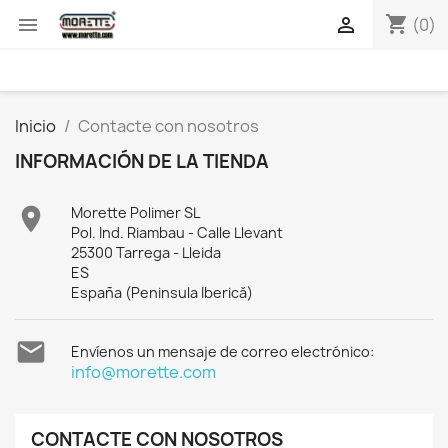
shopping_cart


(0)
Inicio
Contacte con nosotros
INFORMACIÓN DE LA TIENDA

Morette Polimer SL
Pol. Ind. Riambau - Calle Llevant
25300 Tarrega - Lleida
ES
España (Peninsula Iberică)

Envíenos un mensaje de correo electrónico:
info@morette.com
CONTACTE CON NOSOTROS