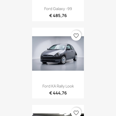
Ford Galaxy -99
€ 485,76
favorite_border
Ford KA Rally Look
€ 444,76
favorite_border