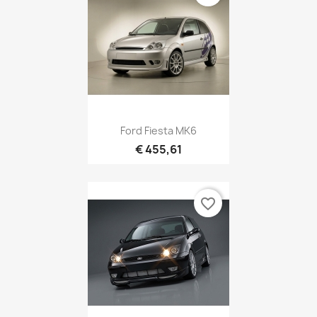
Ford Fiesta MK6
€ 455,61
favorite_border