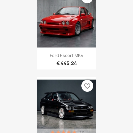
Ford Escort MK4
€ 445,24
favorite_border
(1)