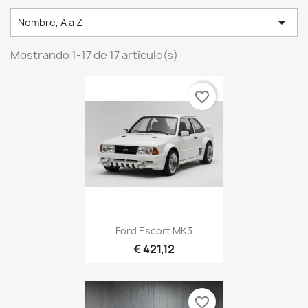

Nombre, A a Z
Mostrando 1-17 de 17 artículo(s)
favorite_border
Ford Escort MK3
€ 421,12
favorite_border