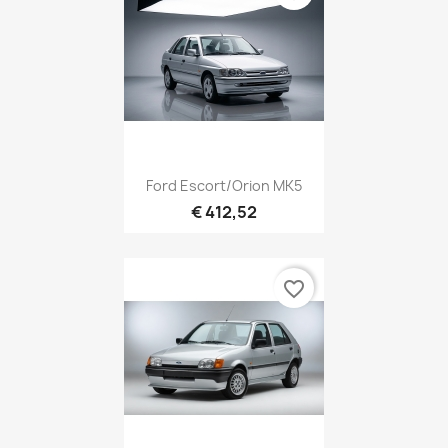
Ford Escort/Orion MK5
€ 412,52
favorite_border