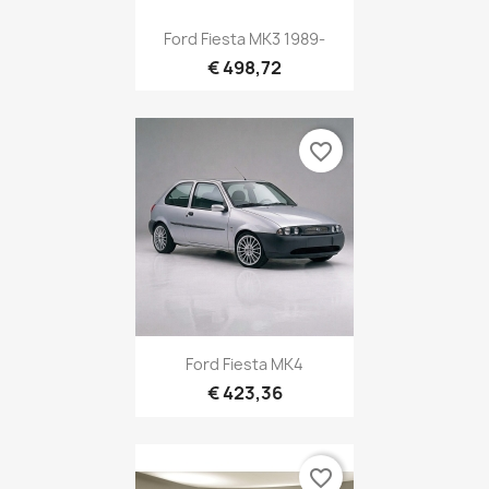
Ford Fiesta MK3 1989-
€ 498,72
favorite_border
Ford Fiesta MK4
€ 423,36
favorite_border