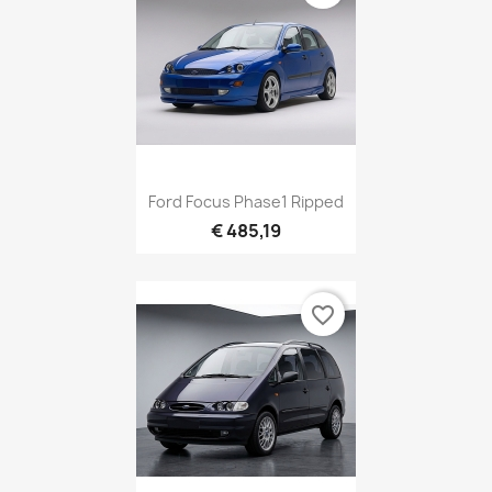
Ford Focus Phase1 Ripped
€ 485,19
favorite_border