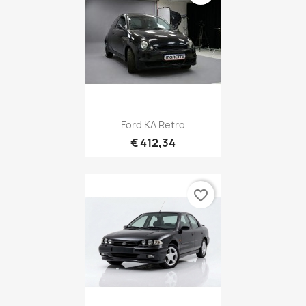
Ford KA Retro
€ 412,34
favorite_border