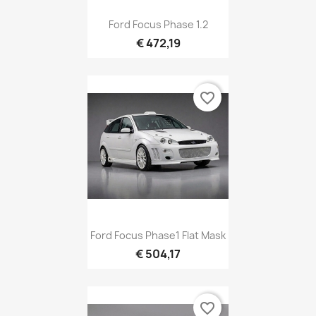
Ford Focus Phase 1.2
€ 472,19
favorite_border
Ford Focus Phase1 Flat Mask
€ 504,17
favorite_border