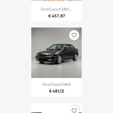
Ford Escort MK5...
€ 457,87
favorite_border
Ford Escort MK6
€ 481,12
favorite_border