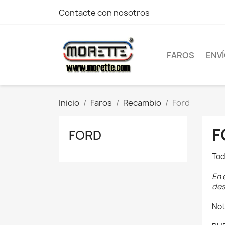
Contacte con nosotros
FAROS
ENV
Inicio
Faros
Recambio
Ford
F
FORD
Tod
En 
des
Not