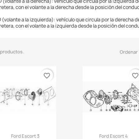
 (volante a la derecha): vehículo que circula por la izquierda d
retera, con el volante a la derecha desde la posición del conduc
 (volante a la izquierda): vehículo que circula por la derecha de
retera, con el volante a la izquierda desde la posición del cond
 productos.
Ordenar 
favorite_border
favorite_borde
Vista rápida
Vista rápida


Ford Escort 3
Ford Escort 4