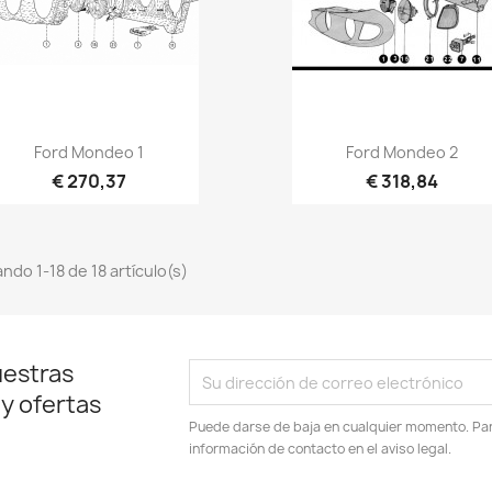
Vista rápida
Vista rápida


Ford Mondeo 1
Ford Mondeo 2
€ 270,37
€ 318,84
ndo 1-18 de 18 artículo(s)
uestras
 y ofertas
Puede darse de baja en cualquier momento. Para
información de contacto en el aviso legal.