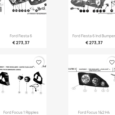
Vista rápida
Vista rápida


Ford Fiesta 6
Ford Fiesta 6 Ind Bumpe
€ 273,37
€ 273,37
favorite_border
favorite_borde
Vista rápida
Vista rápida


Ford Focus 1 Ripples
Ford Focus 1&2 H4