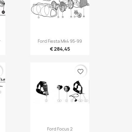
Vista rápida

r
Ford Fiesta Mk4 95-99
€ 284,45
r
favorite_border
Vista rápida

Ford Focus 2