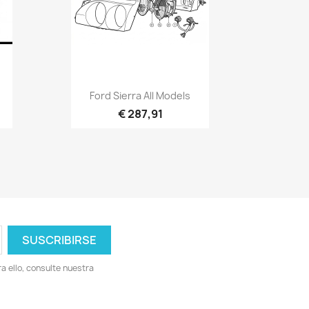
Vista rápida

Ford Sierra All Models
€ 287,91
 ello, consulte nuestra