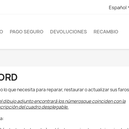
Español
ÍO
PAGO SEGURO
DEVOLUCIONES
RECAMBIO
ORD
o lo que necesita para reparar, restaurar o actualizar sus faros
el dibujo adjunto encontrará los númerosque coinciden con la
cripción del cuadro desplegable.
a: