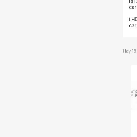
RHD
car
LHD
car
Hay 18