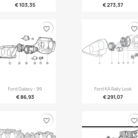
€ 103,35
€ 273,37
favorite_border
favorite_borde
Vista rápida
Vista rápida


Ford Galaxy - 99
Ford KA Rally Look
€ 86,93
€ 291,07
favorite_border
favorite_borde