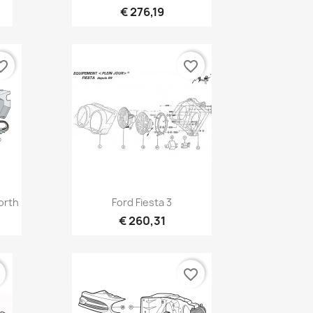
€ 276,19
te_border
favorite_border
Vista rápida

orth
Ford Fiesta 3
€ 260,31
r
favorite_border