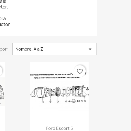
e la
tor.
 la
uctor.

por:
Nombre, A a Z
r
favorite_border
Vista rápida

Ford Escort 5