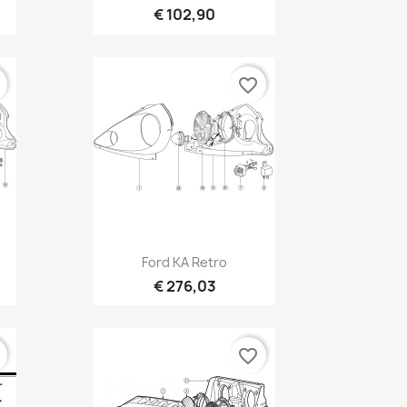
€ 102,90
r
favorite_border
Vista rápida

Ford KA Retro
€ 276,03
r
favorite_border