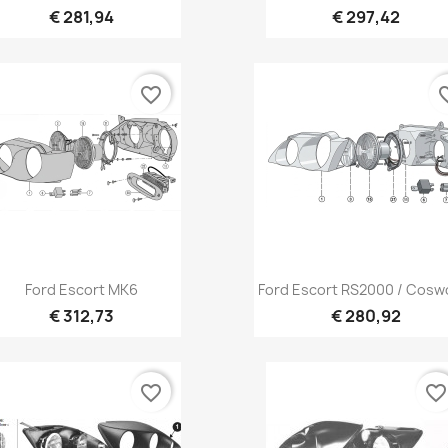
€ 281,94
€ 297,42
favorite_border
favori
Vista rápida
Vista rápida


Ford Escort MK6
Ford Escort RS2000 / Cosw
€ 312,73
€ 280,92
favorite_border
favorite_borde