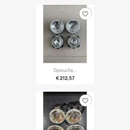
favorite_border
Óptica De...
€ 212,57
favorite_border