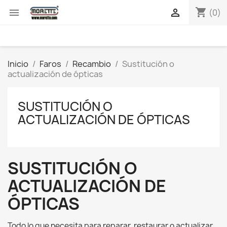
shopping_cart


(0)
Inicio
Faros
Recambio
Sustitución o
actualización de ópticas
SUSTITUCIÓN O
ACTUALIZACIÓN DE ÓPTICAS
SUSTITUCIÓN O
ACTUALIZACIÓN DE
ÓPTICAS
Todo lo que necesita para reparar, restaurar o actualizar