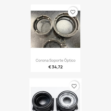
favorite_border
Corona Soporte Óptico
€ 34,72
favorite_border