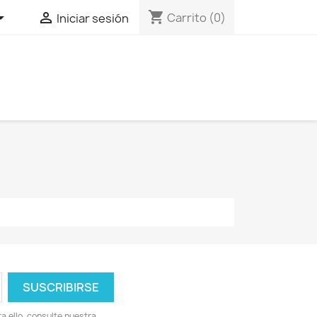
shopping_cart


Carrito
(0)
Iniciar sesión
 ello, consulte nuestra