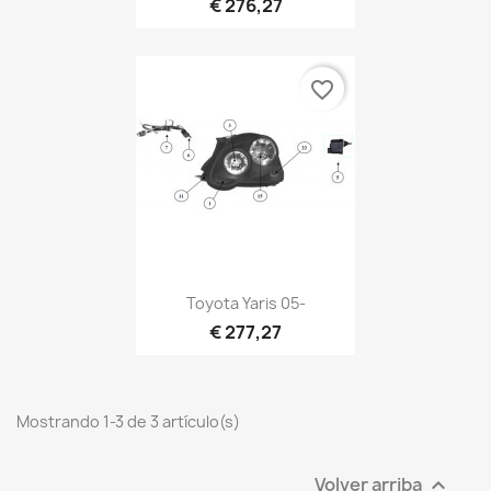
€ 276,27
favorite_border
Toyota Yaris 05-
€ 277,27
Mostrando 1-3 de 3 artículo(s)
Volver arriba
