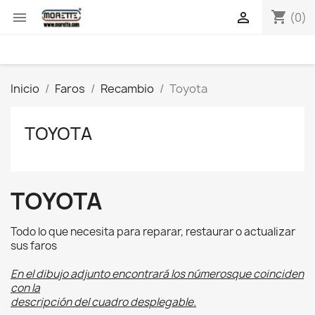
shopping_cart


(0)
Inicio
Faros
Recambio
Toyota
TOYOTA
TOYOTA
Todo lo que necesita para reparar, restaurar o actualizar
sus faros
En el dibujo adjunto encontrará los númerosque coinciden
con la
descripción del cuadro desplegable.