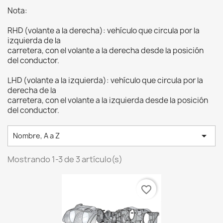
Nota:
RHD (volante a la derecha): vehículo que circula por la
izquierda de la
carretera, con el volante a la derecha desde la posición
del conductor.
LHD (volante a la izquierda): vehículo que circula por la
derecha de la
carretera, con el volante a la izquierda desde la posición
del conductor.

Nombre, A a Z
Mostrando 1-3 de 3 artículo(s)
favorite_border