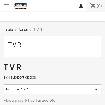
shopping_cart


(0)
Inicio
Faros
T V R
T V R
T V R
TVR support optics

Nombre, A a Z
Mostrando 1-1 de 1 artículo(s)