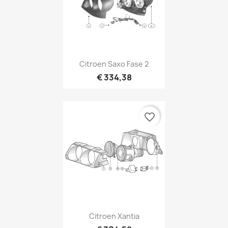
Citroen Saxo Fase 2
€ 334,38
favorite_border
Citroen Xantia