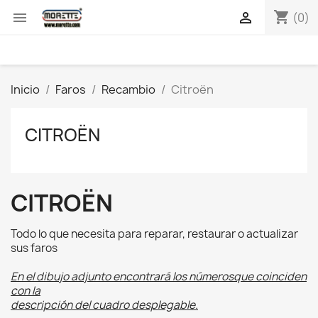
shopping_cart


(0)
Inicio
Faros
Recambio
Citroën
CITROËN
CITROËN
Todo lo que necesita para reparar, restaurar o actualizar
sus faros
En el dibujo adjunto encontrará los númerosque coinciden
con la
descripción del cuadro desplegable.