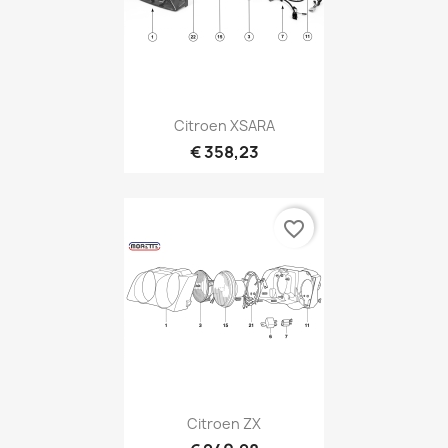
Citroen XSARA
€ 358,23
favorite_border
Citroen ZX