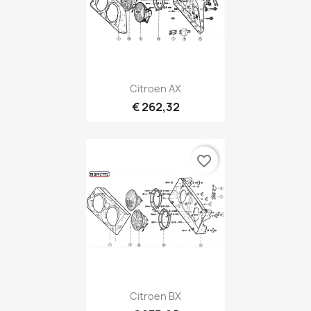
Citroen AX
€ 262,32
favorite_border
Citroen BX