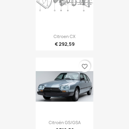
Citroen CX
€ 292,59
favorite_border
Citroën GS/GSA