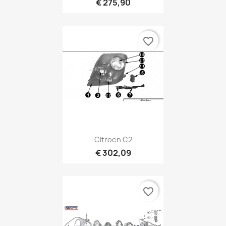
€ 275,90
favorite_border
Citroen C2
€ 302,09
favorite_border