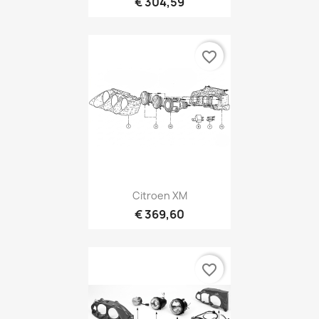
€ 304,59
favorite_border
Citroen XM
€ 369,60
favorite_border