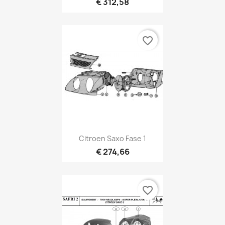
€ 312,58
favorite_border
Citroen Saxo Fase 1
€ 274,66
favorite_border