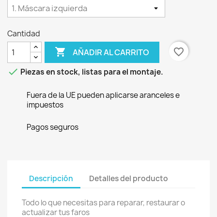
Cantidad

favorite_border
AÑADIR AL CARRITO

Piezas en stock, listas para el montaje.
Fuera de la UE pueden aplicarse aranceles e
impuestos
Pagos seguros
Descripción
Detalles del producto
Todo lo que necesitas para reparar, restaurar o
actualizar tus faros