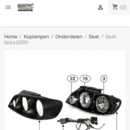
shopping_cart


(0)
Home
Koplampen
Onderdelen
Seat
Seat
Ibiza 2000-