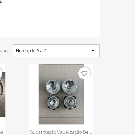
,

por:
Nome, de A a Z
r
favorite_border
Vista rápida

oa
Substituição/atualização De...