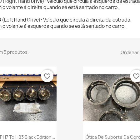
 (Right Hand Drive): Veículo que circula à esquerda da estrada
 o volante à direita quando se está sentado no carro.
 (Left Hand Drive): Veículo que circula à direita da estrada,
 o volante à esquerda quando se está sentado no carro.
m 5 produtos.
Ordenar 
favorite_border
favorite_borde
Vista rápida
Vista rápida


T H7 To HB3 Black Edition...
Ótica De Suporte Da Cor