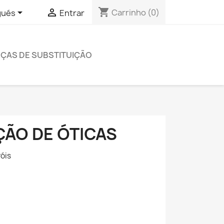
shopping_cart


Carrinho
(0)
gués
Entrar
EÇAS DE SUBSTITUIÇÃO
ÇÃO DE ÓTICAS
róis