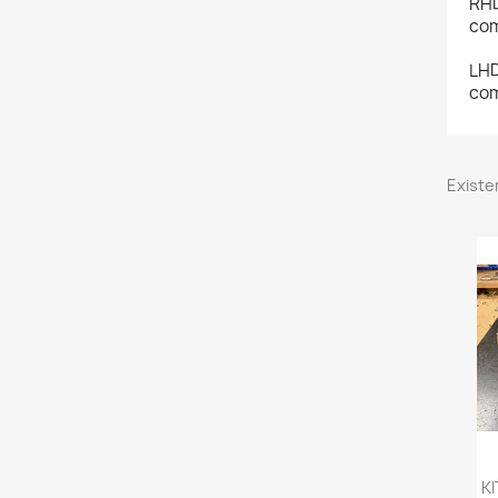
RHD
com
LHD
com
Existe
KI