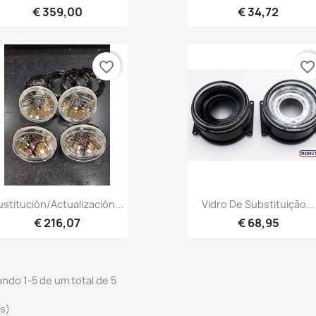
€ 359,00
€ 34,72
favorite_border
favorite_borde
Vista rápida
Vista rápida


ustitución/actualización...
Vidro De Substituição...
€ 216,07
€ 68,95
ndo 1-5 de um total de 5
(s)