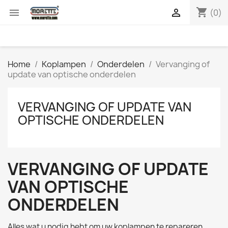
shopping_cart


(0)
Home
Koplampen
Onderdelen
Vervanging of
update van optische onderdelen
VERVANGING OF UPDATE VAN
OPTISCHE ONDERDELEN
VERVANGING OF UPDATE
VAN OPTISCHE
ONDERDELEN
Alles wat u nodig hebt om uw koplampen te repareren,