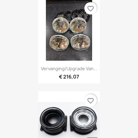
favorite_border
Vervanging/upgrade Van...
€ 216,07
favorite_border