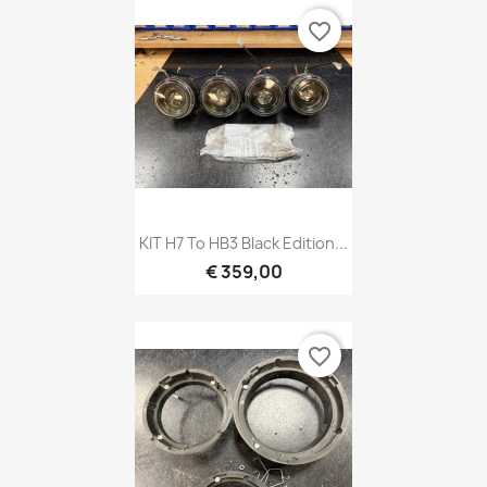
favorite_border
KIT H7 To HB3 Black Edition...
€ 359,00
favorite_border