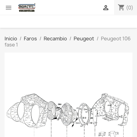
shopping_cart


(0)
Inicio
Faros
Recambio
Peugeot
Peugeot 106
fase 1