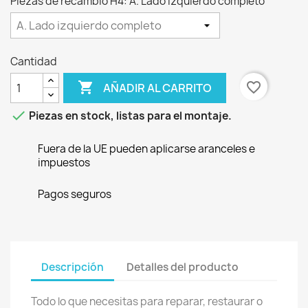
Piezas de recambio H4: A. Lado izquierdo completo
Cantidad

favorite_border
AÑADIR AL CARRITO

Piezas en stock, listas para el montaje.
Fuera de la UE pueden aplicarse aranceles e
impuestos
Pagos seguros
Descripción
Detalles del producto
Todo lo que necesitas para reparar, restaurar o