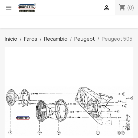
shopping_cart


(0)
Inicio
Faros
Recambio
Peugeot
Peugeot 505