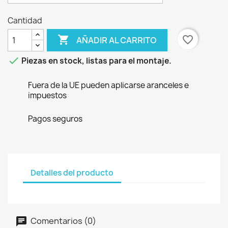
Cantidad

favorite_border
AÑADIR AL CARRITO

Piezas en stock, listas para el montaje.
Fuera de la UE pueden aplicarse aranceles e
impuestos
Pagos seguros
Detalles del producto
Comentarios (0)