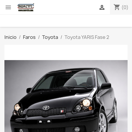
shopping_cart


(0)
Inicio
Faros
Toyota
Toyota YARIS Fase 2