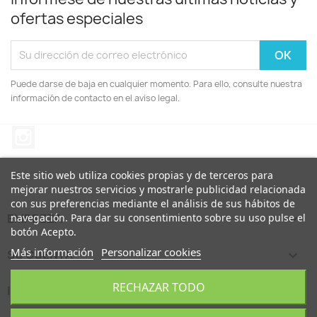
ofertas especiales
Puede darse de baja en cualquier momento. Para ello, consulte nuestra
información de contacto en el aviso legal.
Instagram
Este sitio web utiliza cookies propias y de terceros para
mejorar nuestros servicios y mostrarle publicidad relacionada
con sus preferencias mediante el análisis de sus hábitos de
EMPREZA

navegación. Para dar su consentimiento sobre su uso pulse el
botón Acepto.
Más información
Personalizar cookies
SU CUENTA

RECHAZAR TODO
INFORMACIÓN DE LA TIENDA
keyboard_arrow_down