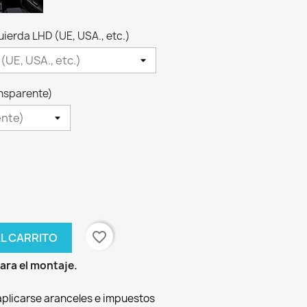
quierda LHD (UE, USA., etc.)
ansparente)
favorite_border
AL CARRITO
para el montaje.
aplicarse aranceles e impuestos