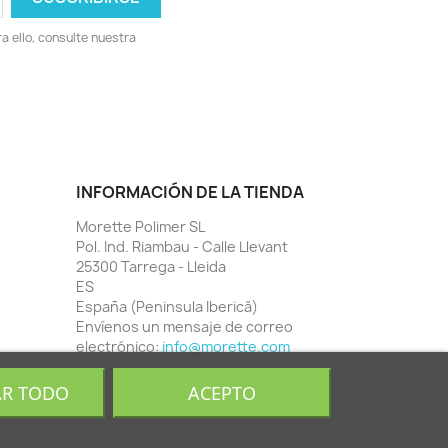
 ello, consulte nuestra
INFORMACIÓN DE LA TIENDA
Morette Polimer SL
Pol. Ind. Riambau - Calle Llevant
25300 Tarrega - Lleida
ES
España (Peninsula Iberică)
Envíenos un mensaje de correo
electrónico:
info@morette.com
AR TODO
ACEPTO