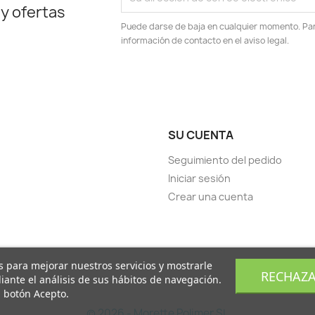
 y ofertas
Puede darse de baja en cualquier momento. Para
información de contacto en el aviso legal.
SU CUENTA
Seguimiento del pedido
Iniciar sesión
Crear una cuenta
os para mejorar nuestros servicios y mostrarle
RECHAZ
ante el análisis de sus hábitos de navegación.
l botón Acepto.
© 2026 - Morette Polimer SL