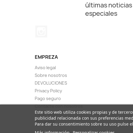
últimas noticias
especiales
Instagram
EMPREZA
Aviso legal
Sobre nosotros
DEVOLUCIONES
Privacy Policy
Pago seguro
Contacte con nosotros
Este sitio web utiliza cookies propias y de tercer
Iniciar sesión
publicidad relacionada con sus preferencias medi
Mi cuenta
Para dar su consentimiento sobre su uso pulse e
Más información
Personalizar cookies