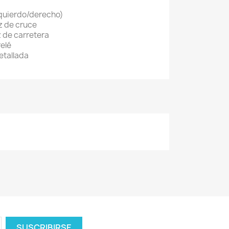
quierdo/derecho)
z de cruce
z de carretera
elé
etallada