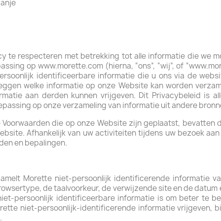
panje
cy te respecteren met betrekking tot alle informatie die we m
epassing op www.morette.com (hierna, “ons”, “wij”, of “www.mo
rsoonlijk identificeerbare informatie die u ons via de websi
leggen welke informatie op onze Website kan worden verzam
atie aan derden kunnen vrijgeven. Dit Privacybeleid is al
oepassing op onze verzameling van informatie uit andere bronn
 Voorwaarden die op onze Website zijn geplaatst, bevatten de
ebsite. Afhankelijk van uw activiteiten tijdens uw bezoek a
den en bepalingen.
melt Morette niet-persoonlijk identificerende informatie v
rowsertype, de taalvoorkeur, de verwijzende site en de datum 
niet-persoonlijk identificeerbare informatie is om beter te 
orette niet-persoonlijk-identificerende informatie vrijgeven, 
.