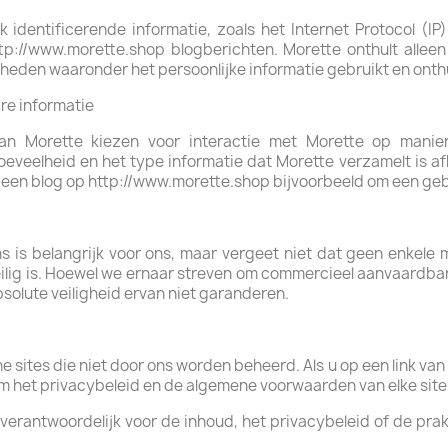
k identificerende informatie, zoals het Internet Protocol (I
ttp://www.morette.shop blogberichten. Morette onthult allee
den waaronder het persoonlijke informatie gebruikt en onthu
re informatie
n Morette kiezen voor interactie met Morette op maniere
oeveelheid en het type informatie dat Morette verzamelt is af
 een blog op http://www.morette.shop bijvoorbeeld om een geb
s is belangrijk voor ons, maar vergeet niet dat geen enkele 
lig is. Hoewel we ernaar streven om commercieel aanvaardbar
solute veiligheid ervan niet garanderen.
 sites die niet door ons worden beheerd. Als u op een link van 
m het privacybeleid en de algemene voorwaarden van elke site
 verantwoordelijk voor de inhoud, het privacybeleid of de prak