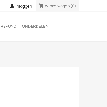
shopping_cart

Winkelwagen
(0)
Inloggen
 REFUND
ONDERDELEN