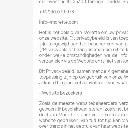
c/ Llevant 14-10, 25300 Tarrega, Lleidda, S
+34 930.079.978
info@morette.com
Het is het beleid van Morette om uw priva
onze website. Dit privacybeleid is van to
zijn toegewijd aan het beschermen van pe
(“Privacybeleid”) aangenomen om uit te 
onder welke omstandigheden we de inform
verzamelen via de Website en is niet van t
Dit Privacybeleid, samen met de Algemene
toepassing zijn op uw gebruik van onze W
akkoord te gaan met aanvullende voorwaar
- Website Bezoekers
Zoals de meeste websitebeheerders verza
gewoonlijk beschikbaar stellen, zoals het b
doel van Morette bij het verzamelen van 
website gebruiken. Van tijd tot tijd kan M
over trends in het gebruik van haar website