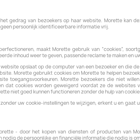
r het gedrag van bezoekers op haar website. Morette kan d
een persoonlijk identificeerbare informatie vrij.
 perfectioneren, maakt Morette gebruik van “cookies”, soortg
erde inhoud weer te geven, passende reclame te maken en uw
en website opslaat op de computer van een bezoeker en die de
site. Morette gebruikt cookies om Morette te helpen bezoeker
site toegangsvoorkeuren. Morette bezoekers die niet wille
len dat cookies worden geweigerd voordat ze de websites v
ette niet goed kunnen functioneren zonder de hulp van cookie
zonder uw cookie-instellingen te wijzigen, erkent u en gaat 
rette - door het kopen van diensten of producten van M
 nodig de persoonlijke en financiële informatie die nodig is om