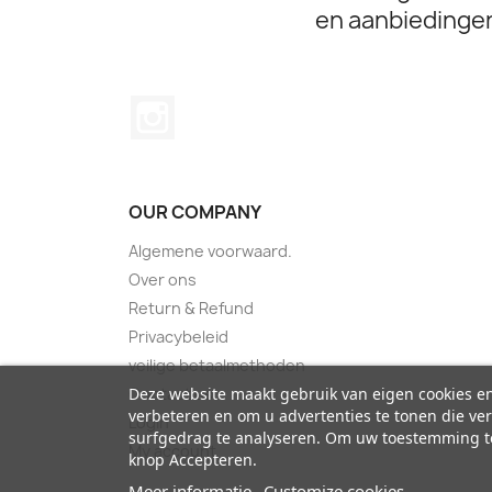
en aanbiedinge
Instagram
OUR COMPANY
Algemene voorwaard.
Over ons
Return & Refund
Privacybeleid
veilige betaalmethoden
Contact us
Deze website maakt gebruik van eigen cookies e
verbeteren en om u advertenties te tonen die 
Login
surfgedrag te analyseren. Om uw toestemming te
My account
knop Accepteren.
Meer informatie
Customize cookies