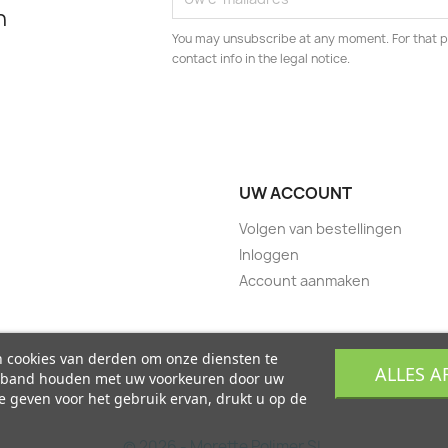
n
You may unsubscribe at any moment. For that p
contact info in the legal notice.
UW ACCOUNT
Volgen van bestellingen
Inloggen
Account aanmaken
n cookies van derden om onze diensten te
ALLES A
verband houden met uw voorkeuren door uw
 geven voor het gebruik ervan, drukt u op de
© 2026 - Morette Polimer SL