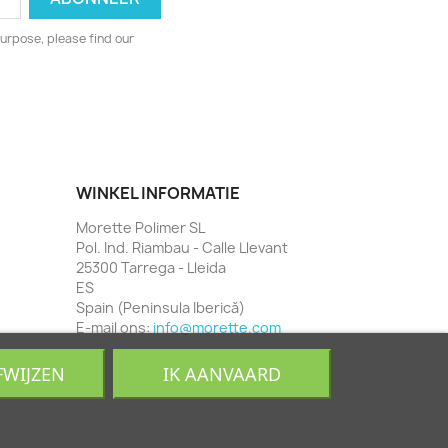
urpose, please find our
WINKEL INFORMATIE
Morette Polimer SL
Pol. Ind. Riambau - Calle Llevant
25300 Tarrega - Lleida
ES
Spain (Peninsula Iberică)
E-mail ons:
info@morette.com
FWIJZEN
IK AANVAARD