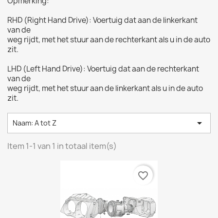
Opmerking:
RHD (Right Hand Drive): Voertuig dat aan de linkerkant
van de
weg rijdt, met het stuur aan de rechterkant als u in de auto
zit.
LHD (Left Hand Drive): Voertuig dat aan de rechterkant
van de
weg rijdt, met het stuur aan de linkerkant als u in de auto
zit.

Naam: A tot Z
Item 1-1 van 1 in totaal item(s)
favorite_border