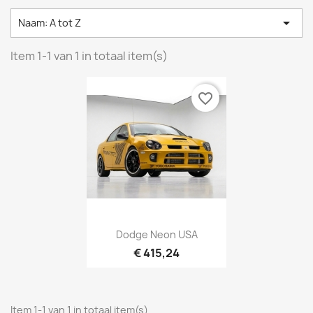

Naam: A tot Z
Item 1-1 van 1 in totaal item(s)
favorite_border
Dodge Neon USA
€ 415,24
Item 1-1 van 1 in totaal item(s)