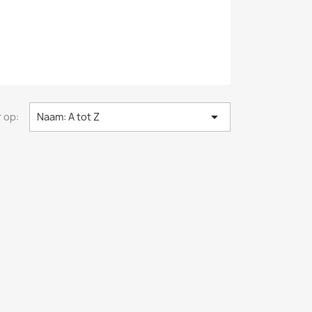

 op:
Naam: A tot Z