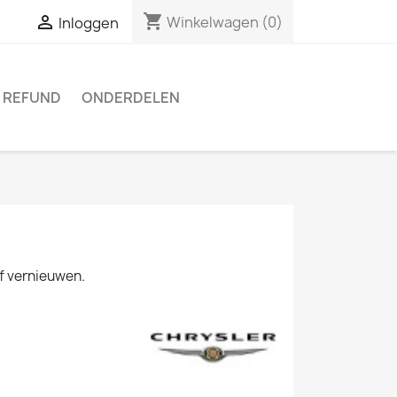
shopping_cart

Winkelwagen
(0)
Inloggen
 REFUND
ONDERDELEN
of vernieuwen.