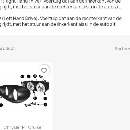
 (Right Hand Drive): Voertuig dat aan de linkerkant van de
 rijdt, met het stuur aan de rechterkant als u in de auto zit.
 (Left Hand Drive): Voertuig dat aan de rechterkant van de
 rijdt, met het stuur aan de linkerkant als u in de auto zit.
 product.
Sorteer
favorite_border
Snel bekijken

Chrysler PT Cruiser