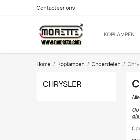
Contacteer ons
KOPLAMPEN
Home
Koplampen
Onderdelen
Chry
C
CHRYSLER
All
Op 
die
Opm