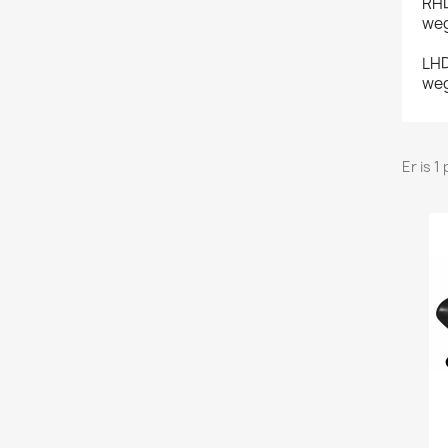
RHD
weg
LHD
weg
Er is 1