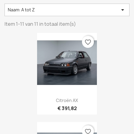

Naam: A tot Z
Item 1-11 van 11 in totaal item(s)
favorite_border
Citroën AX
€ 391,82
favorite_border