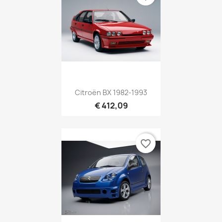
Citroën BX 1982-1993
€ 412,09
favorite_border