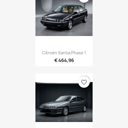
Citroën Xantia Phase 1
€ 464,96
favorite_border