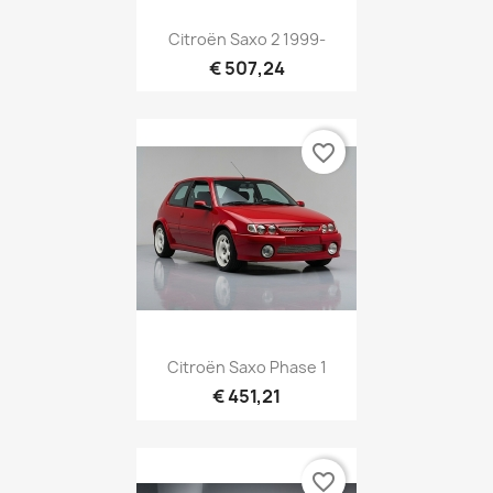
Citroën Saxo 2 1999-
€ 507,24
favorite_border
Citroën Saxo Phase 1
€ 451,21
favorite_border