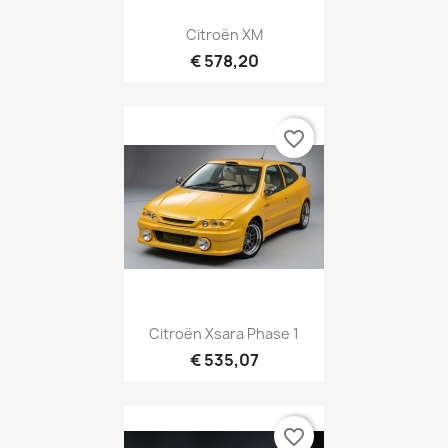
Citroën XM
€ 578,20
favorite_border
Citroën Xsara Phase 1
€ 535,07
favorite_border