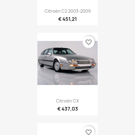
Citroën C2 2003-2009
€ 451,21
favorite_border
Citroën CX
€ 437,03
favorite_border