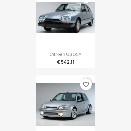
Citroën GS GSA
€ 542,11
favorite_border