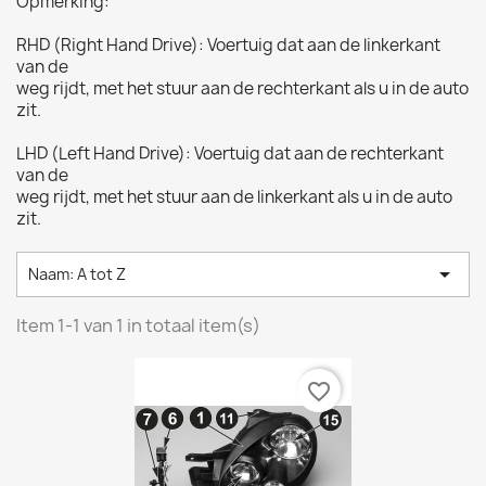
Opmerking:
RHD (Right Hand Drive): Voertuig dat aan de linkerkant
van de
weg rijdt, met het stuur aan de rechterkant als u in de auto
zit.
LHD (Left Hand Drive): Voertuig dat aan de rechterkant
van de
weg rijdt, met het stuur aan de linkerkant als u in de auto
zit.

Naam: A tot Z
Item 1-1 van 1 in totaal item(s)
favorite_border