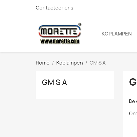
Contacteer ons
KOPLAMPEN
Home
Koplampen
GM S A
G
GM S A
De 
Ond