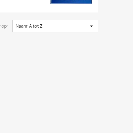

 op:
Naam: A tot Z