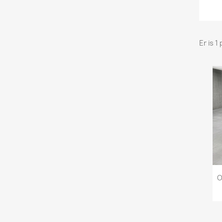
Er is 1
O