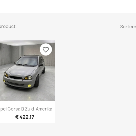
 product.
Sorteer
favorite_border
Snel bekijken

pel Corsa B Zuid-Amerika
€ 422,17