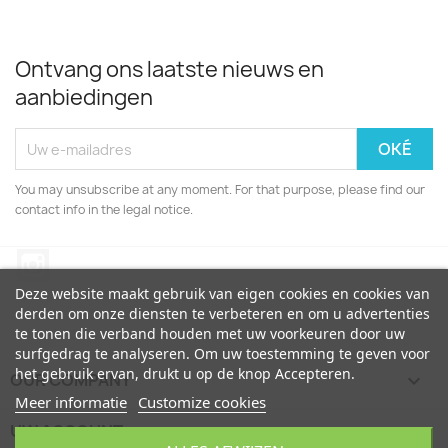
Ontvang ons laatste nieuws en
aanbiedingen
You may unsubscribe at any moment. For that purpose, please find our
contact info in the legal notice.
Instagram
Deze website maakt gebruik van eigen cookies en cookies van
derden om onze diensten te verbeteren en om u advertenties
te tonen die verband houden met uw voorkeuren door uw
surfgedrag te analyseren. Om uw toestemming te geven voor
het gebruik ervan, drukt u op de knop Accepteren.
OUR COMPANY

Meer informatie
Customize cookies
UW ACCOUNT
