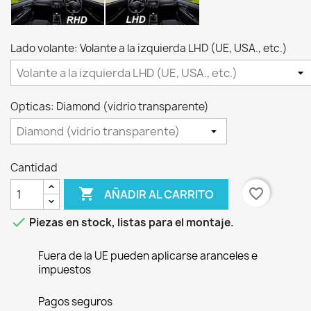
Lado volante: Volante a la izquierda LHD (UE, USA., etc.)
Opticas: Diamond (vidrio transparente)
Cantidad

favorite_border
AÑADIR AL CARRITO

Piezas en stock, listas para el montaje.
Fuera de la UE pueden aplicarse aranceles e
impuestos
Pagos seguros