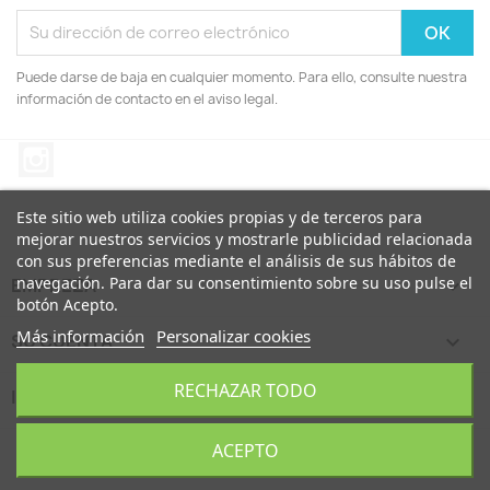
Puede darse de baja en cualquier momento. Para ello, consulte nuestra
información de contacto en el aviso legal.
Instagram
Este sitio web utiliza cookies propias y de terceros para
mejorar nuestros servicios y mostrarle publicidad relacionada
con sus preferencias mediante el análisis de sus hábitos de
navegación. Para dar su consentimiento sobre su uso pulse el
EMPREZA

botón Acepto.
Más información
Personalizar cookies
SU CUENTA

RECHAZAR TODO
INFORMACIÓN DE LA TIENDA
keyboard_arrow_down
© 2026 - Morette Polimer SL
ACEPTO