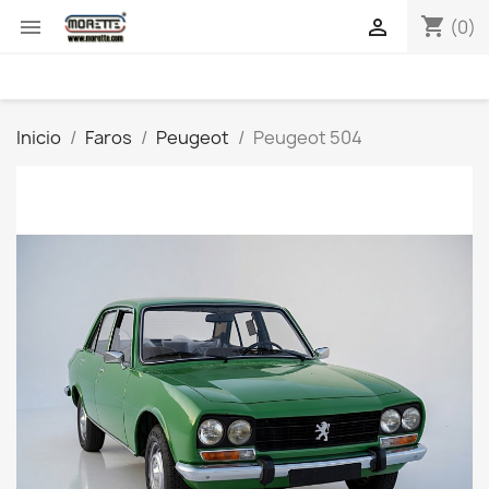
shopping_cart


(0)
Inicio
Faros
Peugeot
Peugeot 504