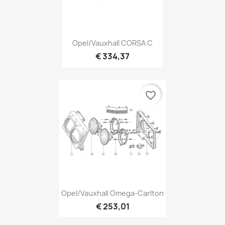
Opel/Vauxhall CORSA C
€ 334,37
favorite_border
Opel/Vauxhall Omega-Carlton
€ 253,01