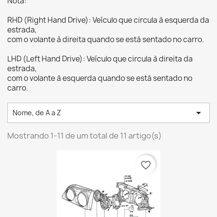
Nota:
RHD (Right Hand Drive): Veículo que circula à esquerda da
estrada,
com o volante à direita quando se está sentado no carro.
LHD (Left Hand Drive): Veículo que circula à direita da
estrada,
com o volante à esquerda quando se está sentado no
carro.

Nome, de A a Z
Mostrando 1-11 de um total de 11 artigo(s)
favorite_border