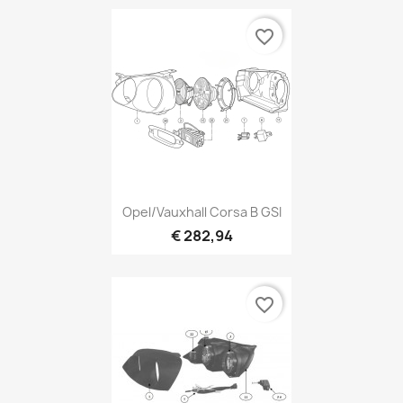
favorite_border
Opel/Vauxhall Corsa B GSI
€ 282,94
favorite_border