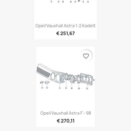
Opel/Vauxhall Astra 1-2 Kadett
€ 251,67
favorite_border
Opel/Vauxhall Astra F - 98
€ 270,11