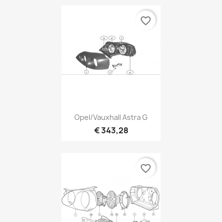
favorite_border
Opel/Vauxhall Astra G
€ 343,28
favorite_border