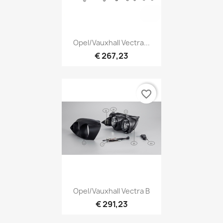
Opel/Vauxhall Vectra...
€ 267,23
favorite_border
Opel/Vauxhall Vectra B
€ 291,23