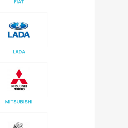
FIAT
LADA
MITSUBISHI