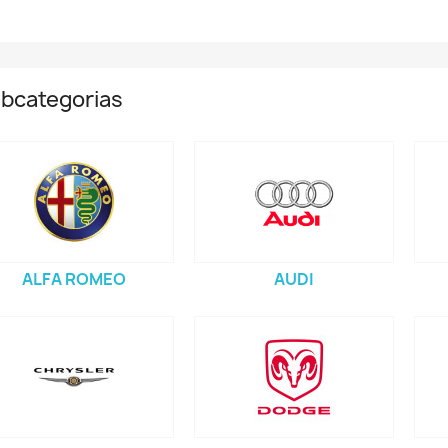
bcategorias
ALFA ROMEO
AUDI