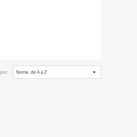

por:
Nome, de A a Z