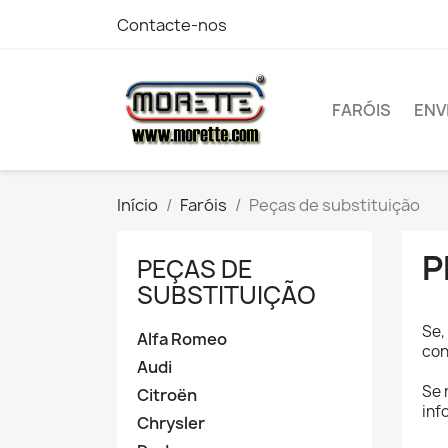
Contacte-nos
FARÓIS
ENV
Início
Faróis
Peças de substituição
P
PEÇAS DE
SUBSTITUIÇÃO
Se,
Alfa Romeo
con
Audi
Se 
Citroën
inf
Chrysler