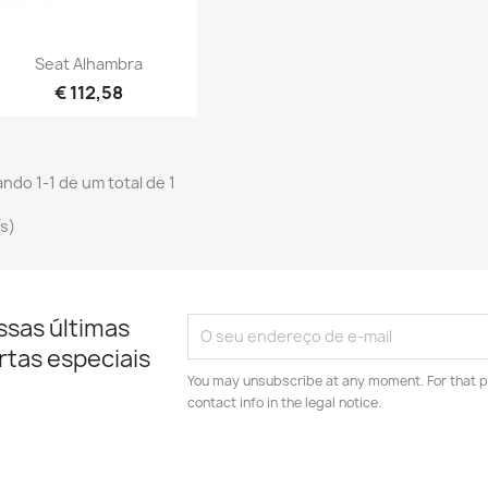
Vista rápida

Seat Alhambra
€ 112,58
ndo 1-1 de um total de 1
(s)
ssas últimas
rtas especiais
You may unsubscribe at any moment. For that p
contact info in the legal notice.