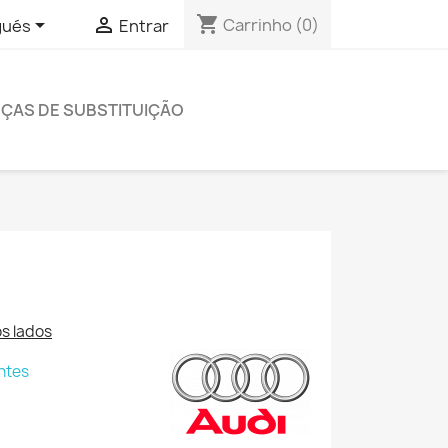
shopping_cart


Carrinho
(0)
gués
Entrar
EÇAS DE SUBSTITUIÇÃO
s lados
ntes