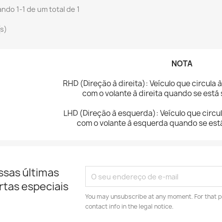
ndo 1-1 de um total de 1
(s)
NOTA
RHD (Direção à direita): Veículo que circula
com o volante à direita quando se está
LHD (Direção à esquerda): Veículo que circul
com o volante à esquerda quando se est
ssas últimas
rtas especiais
You may unsubscribe at any moment. For that p
contact info in the legal notice.