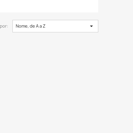

por:
Nome, de A a Z