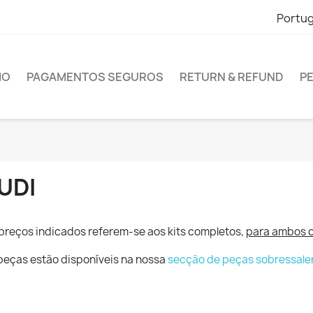
Portu
IO
PAGAMENTOS SEGUROS
RETURN & REFUND
P
UDI
preços indicados referem-se aos kits completos,
para ambos o
peças estão disponíveis na nossa
secção de peças sobressale