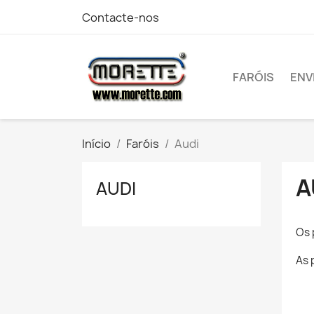
Contacte-nos
FARÓIS
ENV
Início
Faróis
Audi
A
AUDI
Os 
As 