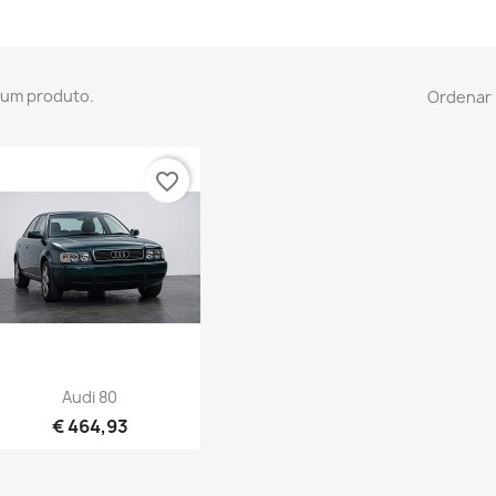
 um produto.
Ordenar 
favorite_border
Vista rápida

Audi 80
€ 464,93