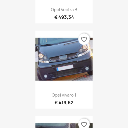
Opel Vectra B
€ 493,34
favorite_border
Opel Vivaro 1
€ 419,62
favorite_border