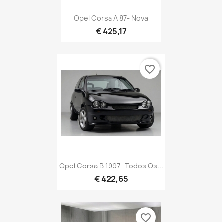
Opel Corsa A 87- Nova
€ 425,17
favorite_border
Opel Corsa B 1997- Todos Os...
€ 422,65
favorite_border