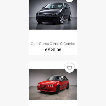
Opel Corsa C And C Combo
€ 520,98
favorite_border