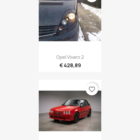
Opel Vivaro 2
€ 428,89
favorite_border