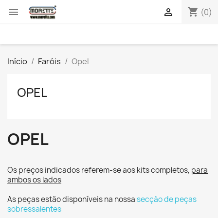
shopping_cart


(0)
Início
Faróis
Opel
OPEL
OPEL
Os preços indicados referem-se aos kits completos,
para
ambos os lados
As peças estão disponíveis na nossa
secção de peças
sobressalentes