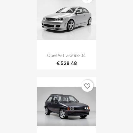
Opel Astra G 98-04
€ 528,48
favorite_border