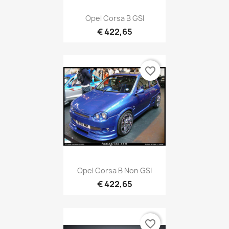
Opel Corsa B GSI
€ 422,65
favorite_border
Opel Corsa B Non GSI
€ 422,65
favorite_border