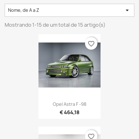

Nome, de A a Z
Mostrando 1-15 de um total de 15 artigo(s)
favorite_border
Opel Astra F -98
€ 464,18
favorite_border