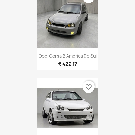
Opel Corsa B América Do Sul
€ 422,17
favorite_border