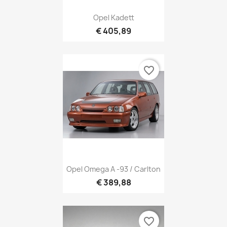
Opel Kadett
€ 405,89
favorite_border
Opel Omega A -93 / Carlton
€ 389,88
favorite_border