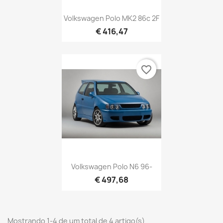
Volkswagen Polo MK2 86c 2F
€ 416,47
favorite_border
Volkswagen Polo N6 96-
€ 497,68
Mostrando 1-4 de um total de 4 artigo(s)