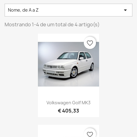

Nome, de A a Z
Mostrando 1-4 de um total de 4 artigo(s)
favorite_border
Volkswagen Golf MK3
€ 405,33
favorite_border