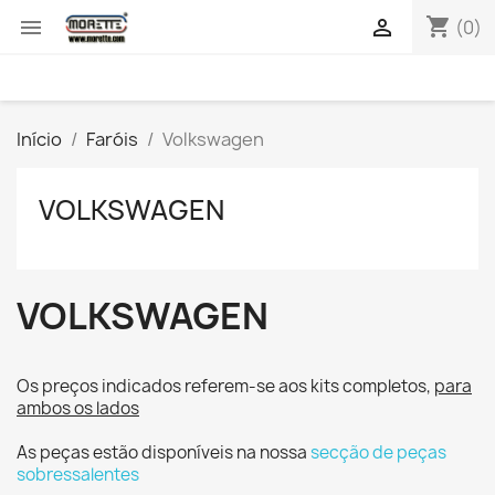
shopping_cart


(0)
Início
Faróis
Volkswagen
VOLKSWAGEN
VOLKSWAGEN
Os preços indicados referem-se aos kits completos,
para
ambos os lados
As peças estão disponíveis na nossa
secção de peças
sobressalentes