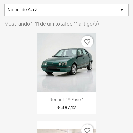

Nome, de A a Z
Mostrando 1-11 de um total de 11 artigo(s)
favorite_border
Renault 19 Fase 1
€ 397,12
favorite_border