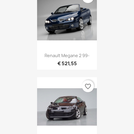
Renault Megane 2 99-
€ 521,55
favorite_border