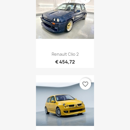
Renault Clio 2
€ 454,72
favorite_border