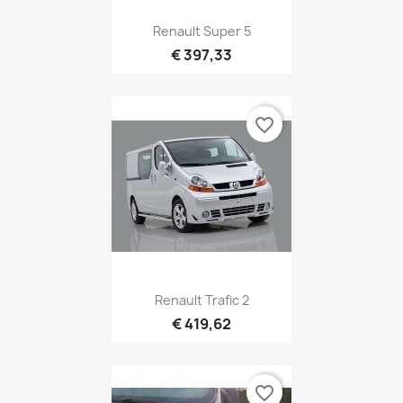
Renault Super 5
€ 397,33
favorite_border
Renault Trafic 2
€ 419,62
favorite_border