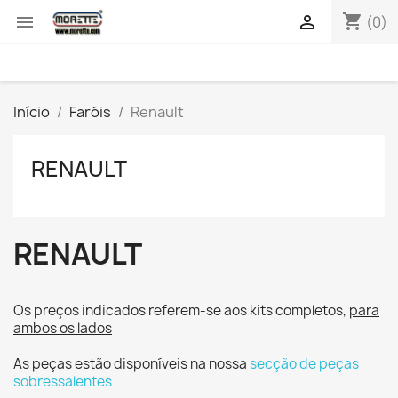
shopping_cart


(0)
Início
Faróis
Renault
RENAULT
RENAULT
Os preços indicados referem-se aos kits completos,
para
ambos os lados
As peças estão disponíveis na nossa
secção de peças
sobressalentes