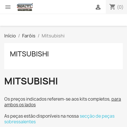
shopping_cart


(0)
Início
Faróis
Mitsubishi
MITSUBISHI
MITSUBISHI
Os preços indicados referem-se aos kits completos,
para
ambos os lados
As peças estão disponíveis na nossa
secção de peças
sobressalentes