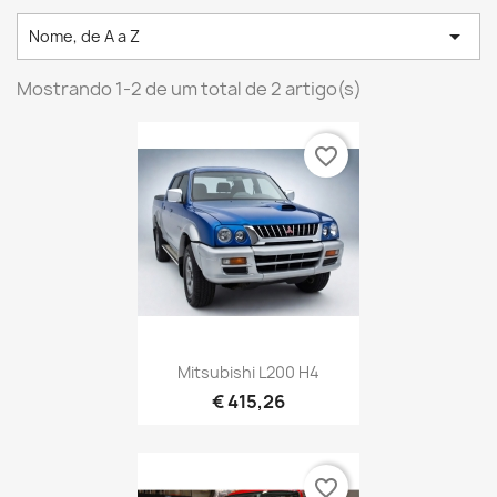

Nome, de A a Z
Mostrando 1-2 de um total de 2 artigo(s)
favorite_border
Mitsubishi L200 H4
€ 415,26
favorite_border