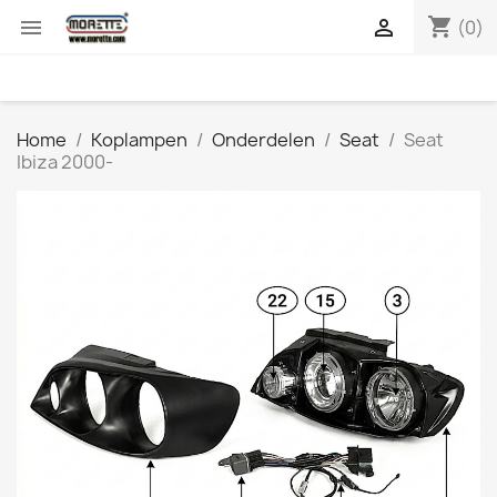
shopping_cart


(0)
Home
Koplampen
Onderdelen
Seat
Seat
Ibiza 2000-