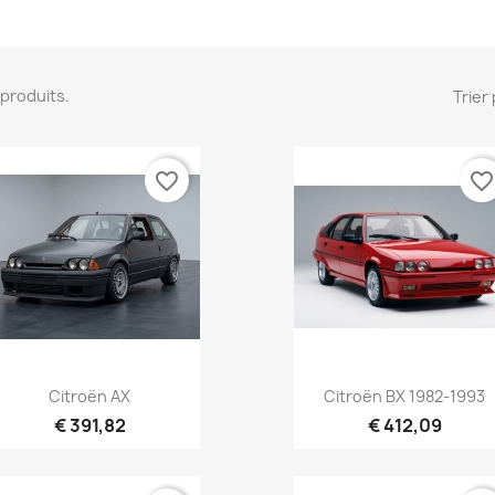
1 produits.
Trier 
favorite_border
favorite_borde
Aperçu rapide
Aperçu rapide


Citroën AX
Citroën BX 1982-1993
€ 391,82
€ 412,09