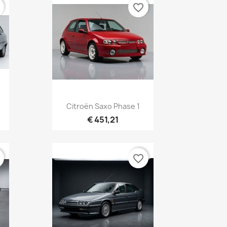
r
favorite_border
Aperçu rapide

Citroën Saxo Phase 1
€ 451,21
r
favorite_border