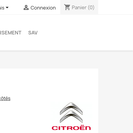
shopping_cart


Panier
(0)
is
Connexion
RSEMENT
SAV
côtés