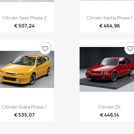
Aperçu rapide
Aperçu rapide


Citroën Saxo Phase 2
Citroën Xantia Phase 1
€ 507,24
€ 464,96
favorite_border
favorite_borde
Aperçu rapide
Aperçu rapide


Citroën Xsara Phase 1
Citroën ZX
€ 535,07
€ 446,14