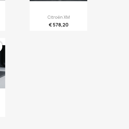
Aperçu rapide

Citroën XM
€ 578,20
r