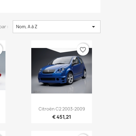

par :
Nom, A à Z
r
favorite_border
Aperçu rapide

Citroën C2 2003-2009
€ 451,21