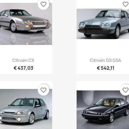
favorite_border
favorite_borde
Aperçu rapide
Aperçu rapide


Citroën CX
Citroën GS GSA
€ 437,03
€ 542,11
favorite_border
favorite_borde