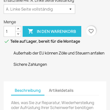
Ersatzteile H4: A. Linke Seite vollständig
Menge

favorite_border
IN DEN WARENKORB

Teile auf Lager, bereit für die Montage
Außerhalb der EU können Zölle und Steuern anfallen
Sichere Zahlungen
Beschreibung
Artikeldetails
Alles, was Sie zur Reparatur, Wiederherstellung
oder Aufrüstung Ihrer Scheinwerfer benötigen