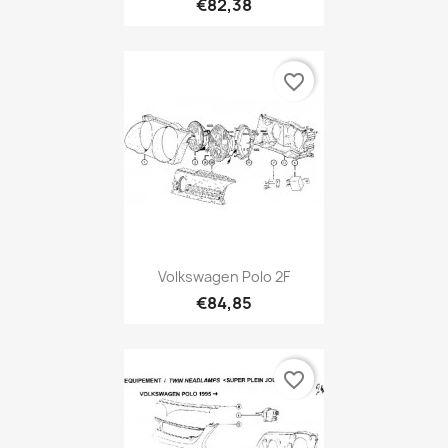
€82,38
favorite_border
Volkswagen Polo 2F
€84,85
favorite_border