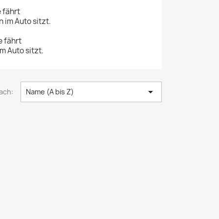
 fährt
 im Auto sitzt.
e fährt
m Auto sitzt.

ach:
Name (A bis Z)