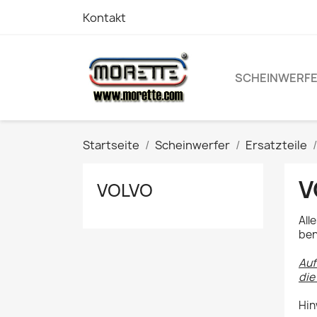
Kontakt
SCHEINWERF
Startseite
Scheinwerfer
Ersatzteile
V
VOLVO
All
ben
Auf
die
Hin