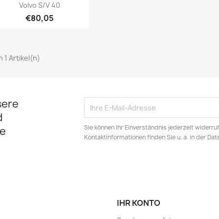
Vorschau

Volvo S/V 40
€80,05
on 1 Artikel(n)
sere
d
Sie können Ihr Einverständnis jederzeit widerru
e
Kontaktinformationen finden Sie u. a. in der Da
IHR KONTO