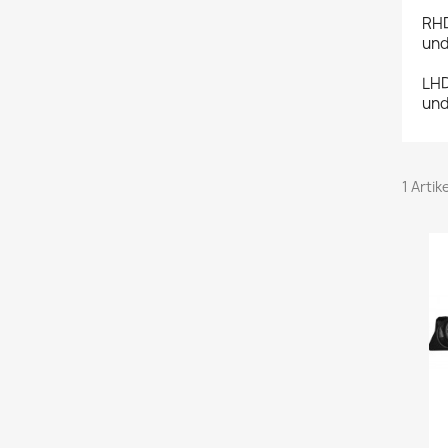
RHD
und
LHD
und
1 Artik