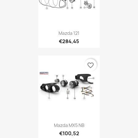
Mazda 121
€284,45
favorite_border
Mazda MX5 NB
€100,52