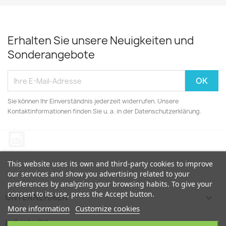
Erhalten Sie unsere Neuigkeiten und
Sonderangebote
Sie können Ihr Einverständnis jederzeit widerrufen. Unsere
Kontaktinformationen finden Sie u. a. in der Datenschutzerklärung.
Instagram
This website uses its own and third-party cookies to improve
our services and show you advertising related to your
preferences by analyzing your browsing habits. To give your
consent to its use, press the Accept button.
UNTERNEHMEN

More information
Customize cookies
IHR KONTO
