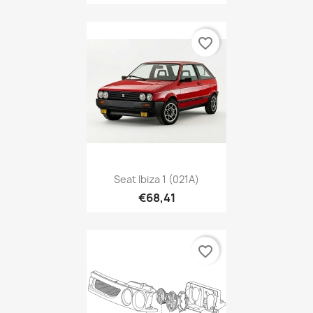
favorite_border
Seat Ibiza 1 (021A)
€68,41
favorite_border