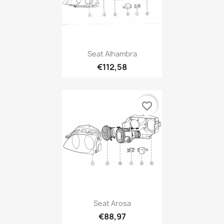
Seat Alhambra
€112,58
favorite_border
Seat Arosa
€88,97