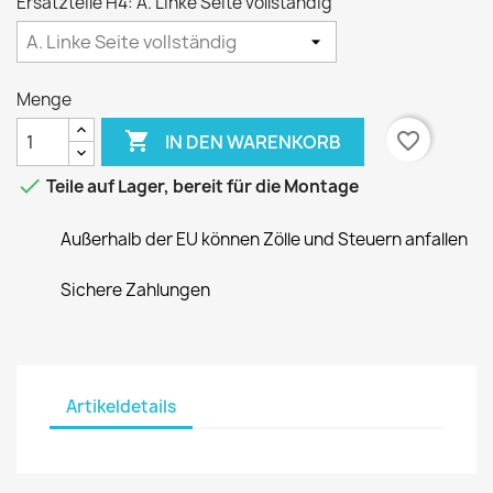
Ersatzteile H4: A. Linke Seite vollständig
Menge

favorite_border
IN DEN WARENKORB

Teile auf Lager, bereit für die Montage
Außerhalb der EU können Zölle und Steuern anfallen
Sichere Zahlungen
Artikeldetails