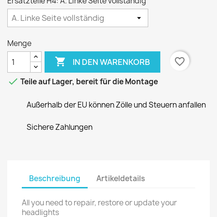
Ersatzteile H4: A. Linke Seite vollständig
Menge

favorite_border
IN DEN WARENKORB

Teile auf Lager, bereit für die Montage
Außerhalb der EU können Zölle und Steuern anfallen
Sichere Zahlungen
Beschreibung
Artikeldetails
All you need to repair, restore or update your
headlights