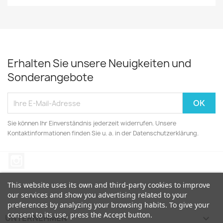
Erhalten Sie unsere Neuigkeiten und
Sonderangebote
Sie können Ihr Einverständnis jederzeit widerrufen. Unsere
Kontaktinformationen finden Sie u. a. in der Datenschutzerklärung.
Instagram
This website uses its own and third-party cookies to improve
our services and show you advertising related to your
preferences by analyzing your browsing habits. To give your
consent to its use, press the Accept button.
UNTERNEHMEN
