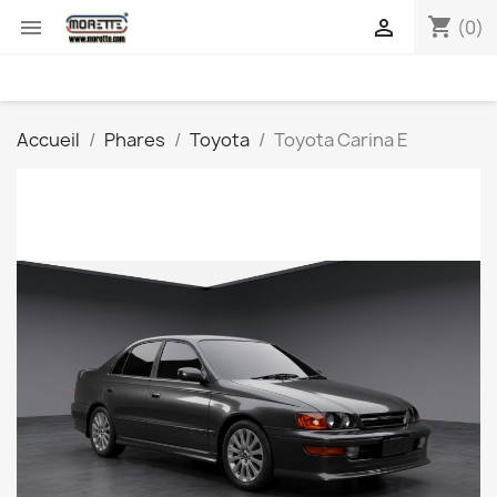
shopping_cart


(0)
Accueil
Phares
Toyota
Toyota Carina E