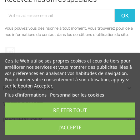
Vous pouvez vous désinscrire à tout moment. Vous trouverez pour cela
nos informations de contact dans les conditions d'utilisation du site.
Instagram
Ce site Web utilise ses propres cookies et ceux de tiers pour
améliorer nos services et vous montrer des publicités liées à
vos préférences en analysant vos habitudes de navigation.
Pour donner votre consentement à son utilisation, appuyez
sur le bouton Accepter.
NOTRE ENTREPRISE

Plus d'informations
Personnaliser les cookies
VOTRE COMPTE

REJETER TOUT
INFORMATIONS
keyboard_arrow_down
J'ACCEPTE
© 2026 - Morette Polimer SL