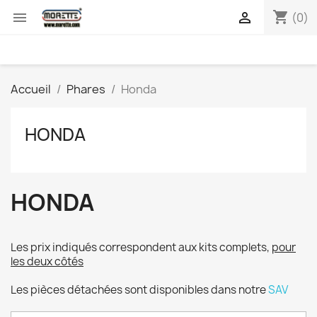
shopping_cart


(0)
Accueil
Phares
Honda
HONDA
HONDA
Les prix indiqués correspondent aux kits complets,
pour
les deux côtés
Les pièces détachées sont disponibles dans notre
SAV