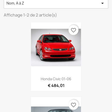

Nom, A à Z
Affichage 1-2 de 2 article(s)
favorite_border
Honda Civic 01-06
€ 484,01
favorite_border